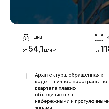
ЦЕНЫ:
М
54,1
11
от
млн ₽
от
Архитектура, обращенная к
воде — личное пространство
квартала плавно
объединяется с
набережными и прогулочным
зонами.