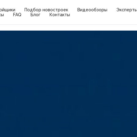
ойщики
Подбор новостроек
Видеообзоры
Эксперт
сы
FAQ
Блог
Контакты