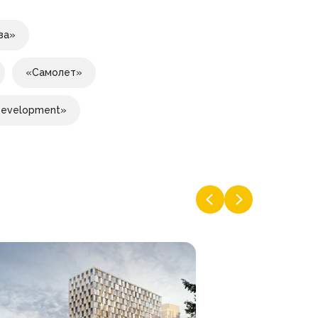
ва»
«Самолет»
Development»