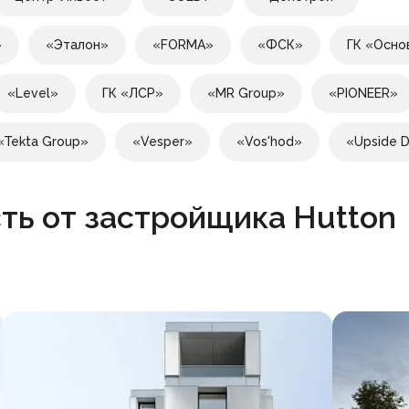
»
«Эталон»
«FORMA»
«ФСК»
ГК «Осно
«Level»
ГК «ЛСР»
«MR Group»
«PIONEER»
«Tekta Group»
«Vesper»
«Vos'hod»
«Upside 
ть от застройщика Hutton