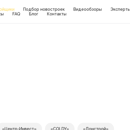
ойщики
Подбор новостроек
Видеообзоры
Эксперт
сы
FAQ
Блог
Контакты
«Центр-Инвест»
«COLDY»
«Донстрой»