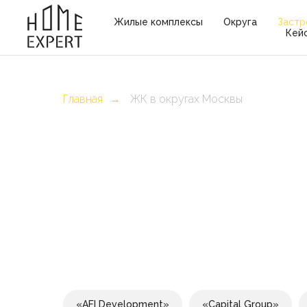
Жилые комплексы
Округа
Застр
Кей
Главная
ЖК в округах Москвы
→
«AFI Development»
«Capital Group»