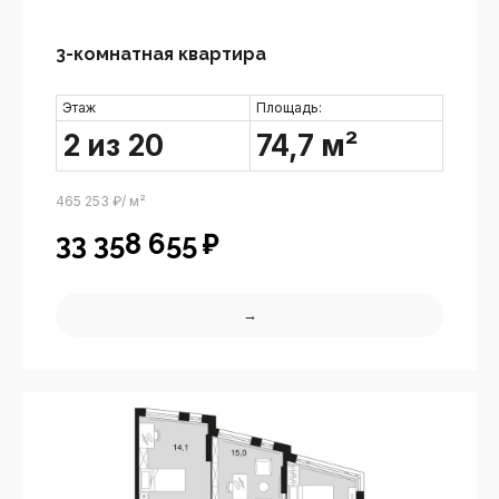
3-комнатная квартира
Этаж
Площадь:
2 из 20
74,7 м²
465 253 ₽/ м²
33 358 655
₽
→