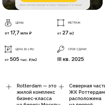
Ваши данные никогда не будут переданы 3-м лицам
ЦЕНЫ:
МЕТРАЖ:
17,7
27
от
млн ₽
от
м2
ЦЕНА ЗА 1 М2:
СРОК СДАЧИ:
505
III кв. 2025
от
тыс. ₽/м2
Rotterdam — это
Северная част
жилой комплекс
ЖК Роттердам
бизнес-класса
расположена
на берегу Москвы-
на первой