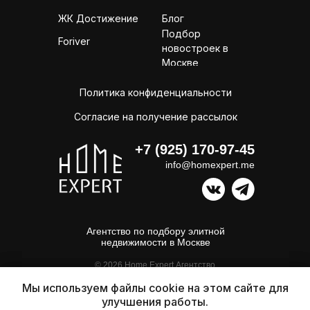
ЖК Достижение
Блог
Подбор
Foriver
новостроек в
Москве
Политика конфиденциальности
Согласие на получение рассылок
+7 (925) 170-97-45
info@homexpert.me
Агентство по подбору элитной
недвижимости в Москве
© 2026 Home Expert Агентство
по подробу элитной недвижимости
в Москве. Все права защищены
Мы используем файлы cookie на этом сайте для
Мы используем файлы cookie на этом сайте для
улучшения работы.
улучшения работы.