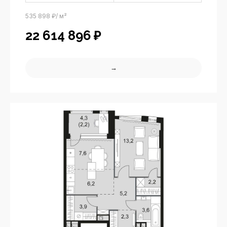
535 898 ₽/ м²
22 614 896
₽
→