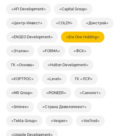
«AFI Development»
«Capital Group»
«Центр-Инвест»
«COLDY»
«Донстрой»
«ENGEO Development»
«Era One Holding»
«Эталон»
«FORMA»
«ФСК»
ГК «Основа»
«Hutton Development»
«КОРТРОС»
«Level»
ГК «ЛСР»
«MR Group»
«PIONEER»
«Самолет»
«Sminex»
«Страна Девелопмент»
«Tekta Group»
«Vesper»
«Vos'hod»
«Upside Development»