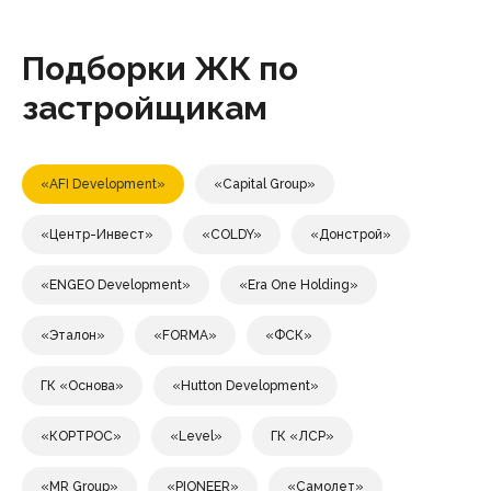
Подборки ЖК по
застройщикам
«AFI Development»
«Capital Group»
«Центр-Инвест»
«COLDY»
«Донстрой»
«ENGEO Development»
«Era One Holding»
«Эталон»
«FORMA»
«ФСК»
ГК «Основа»
«Hutton Development»
«КОРТРОС»
«Level»
ГК «ЛСР»
«MR Group»
«PIONEER»
«Самолет»