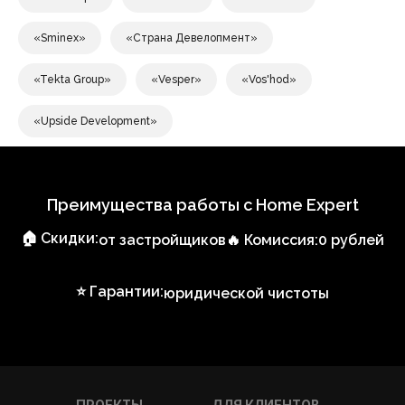
«Sminex»
«Страна Девелопмент»
«Tekta Group»
«Vesper»
«Vos'hod»
«Upside Development»
Преимущества работы с Home Expert
🏠 Скидки:
от застройщиков
🔥 Комиссия:
0 рублей
⭐ Гарантии:
юридической чистоты
ПРОЕКТЫ
ДЛЯ КЛИЕНТОВ