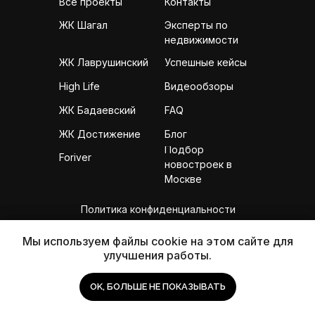
Все проекты
Контакты
Эксперты по
ЖК Шагал
недвижимости
ЖК Лаврушинский
Успешные кейсы
High Life
Видеообзоры
ЖК Бадаевский
FAQ
ЖК Достижение
Блог
Подбор
Foriver
новостроек в
Москве
Политика конфиденциальности
Согласие на получение рассылок
Мы используем файлы cookie на этом сайте для
Мы используем файлы cookie на этом сайте для
улучшения работы.
улучшения работы.
+7 (925) 170-97-45
info@homexpert.me
OK, БОЛЬШЕ НЕ ПОКАЗЫВАТЬ
OK, БОЛЬШЕ НЕ ПОКАЗЫВАТЬ