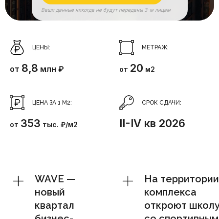
Ваши данные никогда не будут переданы 3-м лицам
ЦЕНЫ:
МЕТРАЖ:
8,8
20
от
млн ₽
от
м2
ЦЕНА ЗА 1 М2:
СРОК СДАЧИ:
353
II-IV кв 2026
от
тыс. ₽/м2
WAVE —
На территории
новый
комплекса
квартал
откроют школ
бизнес-
со спортивным