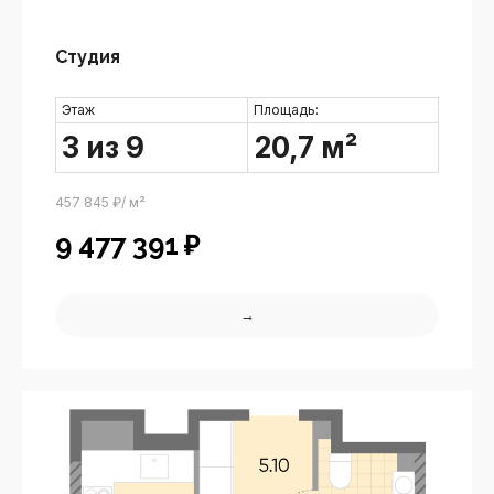
Студия
Этаж
Площадь:
3 из 9
20,7 м²
457 845 ₽/ м²
9 477 391
₽
→