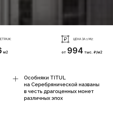
ЕТРАЖ:
ЦЕНА ЗА 1 М2:
6
994
м2
от
тыс. ₽/м2
Особняки TITUL
на Серебрянической названы
в честь драгоценных монет
различных эпох