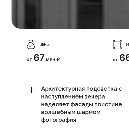
ЦЕНЫ:
М
67
6
от
млн ₽
от
Архитектурная подсветка с
наступлением вечера
наделяет фасады поистине
волшебным шармом
фотография