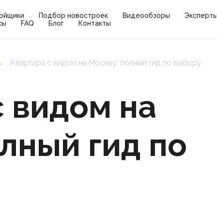
ойщики
Подбор новостроек
Видеообзоры
Эксперт
сы
FAQ
Блог
Контакты
Квартира с видом на Москву: полный гид по выбору
→
с видом на
лный гид по