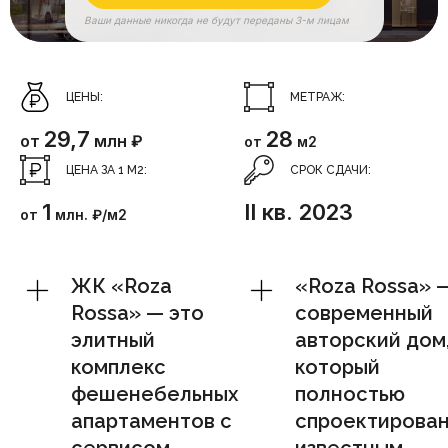
Ваши данные никогда не будут переданы 3-м лицам
ЦЕНЫ:
МЕТРАЖ:
29,7
28
от
млн ₽
от
м2
ЦЕНА ЗА 1 М2:
СРОК СДАЧИ:
1
II кв. 2023
от
млн. ₽/м2
ЖК «Roza
«Roza Rossa» 
Rossa» — это
современный
элитный
авторский дом
комплекс
который
фешенебельных
полностью
апартаментов с
спроектирова
сервисом
известным