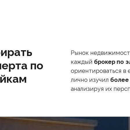
ирать
Рынок недвижимости
каждый
брокер по 
перта по
ориентироваться в 
ойкам
лично изучил
более
анализируя их перс