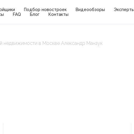
ойщики
Подбор новостроек
Видеообзоры
Эксперт
сы
FAQ
Блог
Контакты
ой недвижимости в Москве Александр Манзук