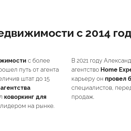
едвижимости с 2014 го
ижимости
с более
В 2021 году Алексан
рошел путь от агента
агентство
Home Expe
еличив штат до 15
карьеру он
провел 
агентства
специалистов, пере
ил
коворкинг для
продаж.
 лидером на рынке.