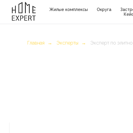
Жилые комплексы
Округа
Застр
Кей
Главная
Эксперты
Эксперт по элитн
→
→