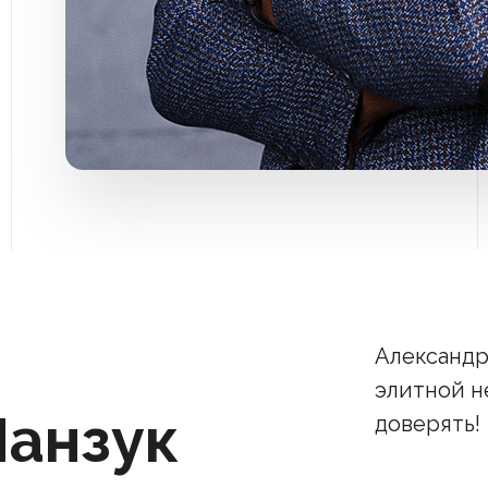
Александр
элитной н
Манзук
доверять!