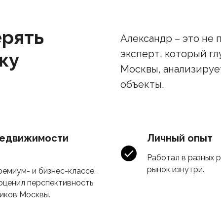
ерять
Александр – это не 
эксперт, который гл
ку
Москвы, анализируе
объекты.
недвижимости
Личный опыт
Работал в разных р
рынок изнутри.
ремиум- и бизнес-классе.
 оценил перспективность
иков Москвы.