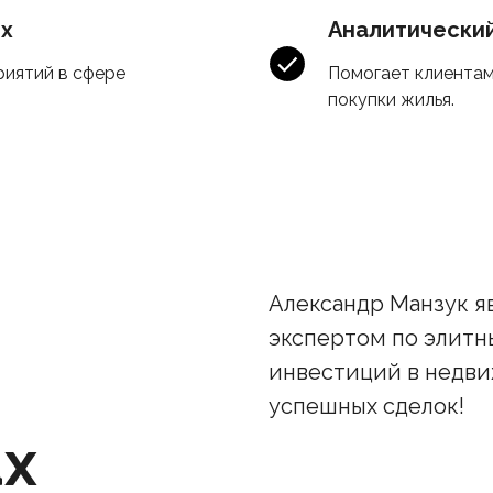
ях
Аналитически
риятий в сфере
Помогает клиентам
покупки жилья.
Александр Манзук я
экспертом по элитн
инвестиций в недви
успешных сделок!
ах