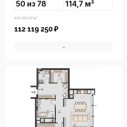
50 из 78
114,7 м²
920 000 ₽/ м²
112 119 250
₽
→