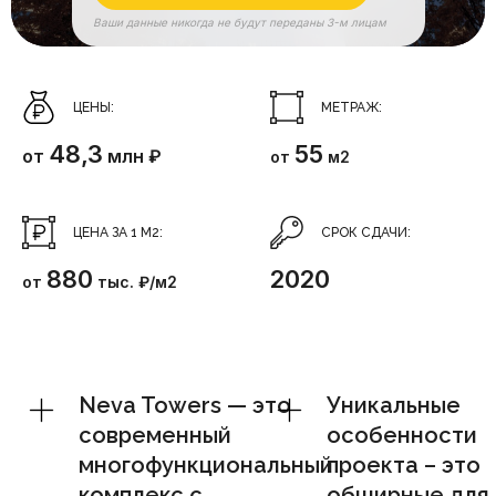
Ваши данные никогда не будут переданы 3-м лицам
ЦЕНЫ:
МЕТРАЖ:
48,3
55
от
млн ₽
от
м2
ЦЕНА ЗА 1 М2:
СРОК СДАЧИ:
880
2020
от
тыс. ₽/м2
Neva Towers — это
Уникальные
современный
особенности
многофункциональный
проекта – это
комплекс с
обширные для