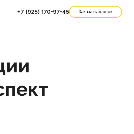
ы
+7 (925) 170-97-45
Заказать звонок
ции
спект