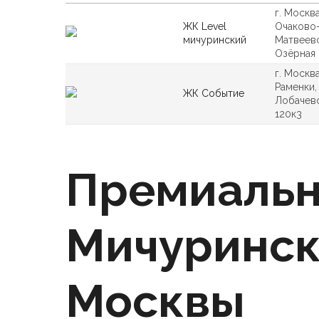
г. Москва
ЖК Level
Очаково
мичуринский
Матвеевс
Озёрная
г. Москва
Раменки, 
ЖК Событие
Лобачевс
120к3
Премиальн
Мичуринск
Москвы