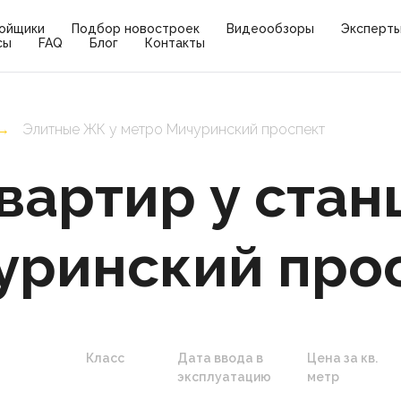
ойщики
Подбор новостроек
Видеообзоры
Эксперт
сы
FAQ
Блог
Контакты
Элитные ЖК у метро Мичуринский проспект
→
вартир у стан
уринский про
Класс
Дата ввода в
Цена за кв.
эксплуатацию
метр