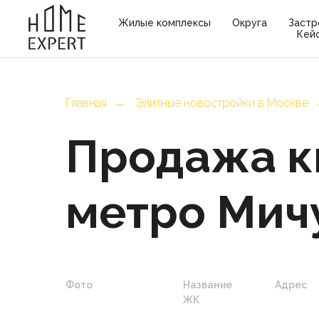
Жилые комплексы
Округа
Застр
Кей
Главная
Элитные новостройки в Москве
→
Продажа к
метро Мич
Фото
Название
Адрес
ЖК