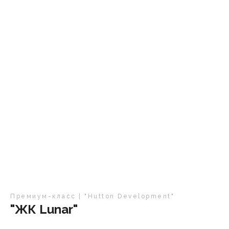
Премиум-класс | "Hutton Development"
"ЖК Lunar"