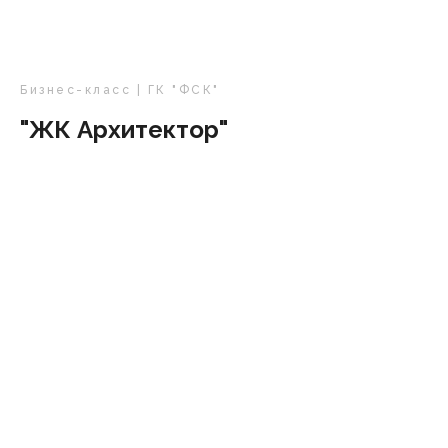
Бизнес-класс | ГК "ФСК"
"ЖК Архитектор"