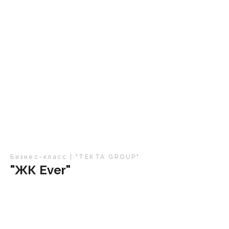
Бизнес-класс | "TEKTA GROUP"
"ЖК Ever"