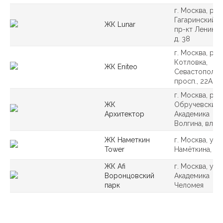
г. Москва, рай
Гагаринский р
ЖК Lunar
пр-кт Ленинск
д. 38
г. Москва, р-н
Котловка,
ЖК Eniteo
Севастопольс
просп., 22А
г. Москва, р-н
ЖК
Обручевский, 
Архитектор
Академика
Волгина, вл. 2
ЖК Наметкин
г. Москва, ул
Tower
Намёткина, д. 
ЖК Afi
г. Москва, ул.
Воронцовский
Академика
парк
Челомея