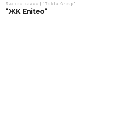
Бизнес-класс | "Tekta Group"
"ЖК Eniteo"