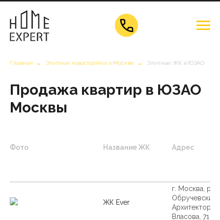
Главная
→
Элитные новостройки в Москве
→
Элитные ЖК в ЮЗАО
Продажа квартир в ЮЗАО
Москвы
Фото
Название ЖК
Адрес
г. Москва, р-н
Обручевский, 
ЖК Ever
Архитектора
Власова, 71