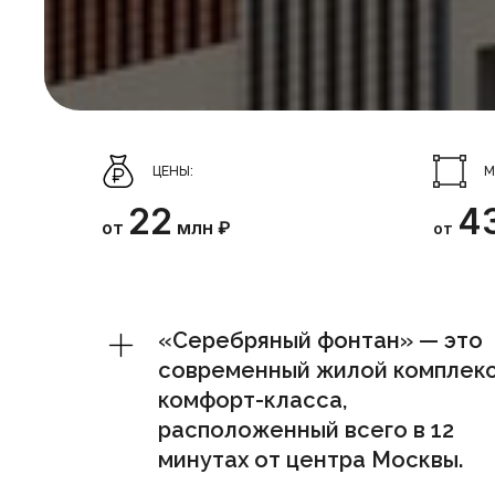
ЦЕНЫ:
М
22
4
от
млн ₽
от
«Серебряный фонтан» — это
современный жилой комплек
комфорт-класса,
расположенный всего в 12
минутах от центра Москвы.