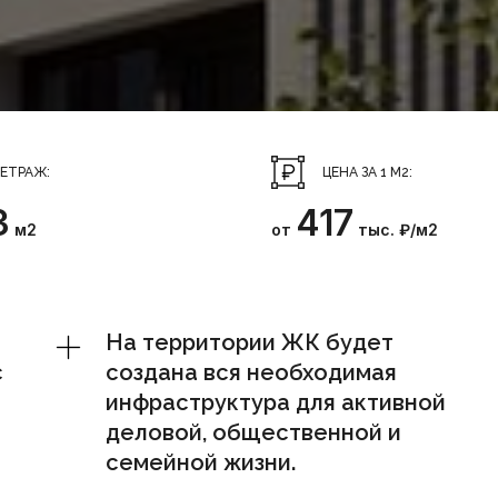
ЕТРАЖ:
ЦЕНА ЗА 1 М2:
3
417
м2
от
тыс. ₽/м2
На территории ЖК будет
с
создана вся необходимая
инфраструктура для активной
деловой, общественной и
семейной жизни.