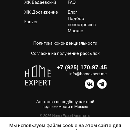
ЖК Бадаевский
FAQ
ЖК Достижение
Блог
Подбор
Foriver
новостроек в
Москве
Политика конфиденциальности
Согласие на получение рассылок
+7 (925) 170-97-45
info@homexpert.me
Агентство по подбору элитной
недвижимости в Москве
© 2026 Home Expert Агентство
по подробу элитной недвижимости
в Москве. Все права защищены
Мы используем файлы cookie на этом сайте для