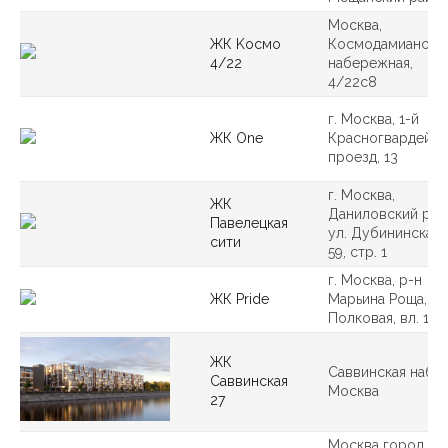
Москва,
ЖК Koсмо
Космодамианска
4/22
набережная,
4/22с8
г. Москва, 1-й
ЖК One
Красногвардейск
проезд, 13
г. Москва,
ЖК
Даниловский р-н,
Павелецкая
ул. Дубининская,
сити
59, стр. 1
г. Москва, р-н
ЖК Pride
Марьина Роща, ул
Полковая, вл. 1
ЖК
Саввинская наб., 2
Саввинская
Москва
27
Москва город, г.