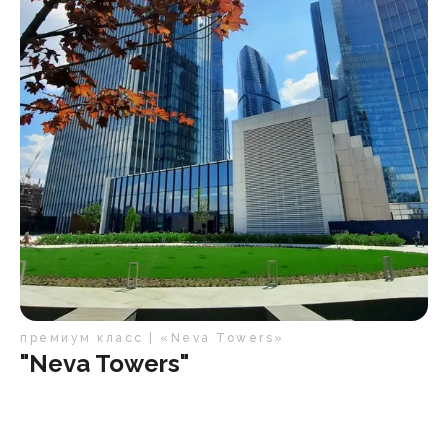
премиум класс | «Neva Towers»
"Neva Towers"