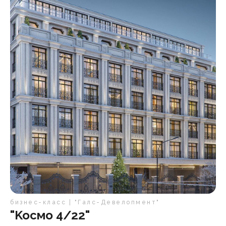
бизнес-класс | "Галс-Девелопмент"
"Koсмо 4/22"