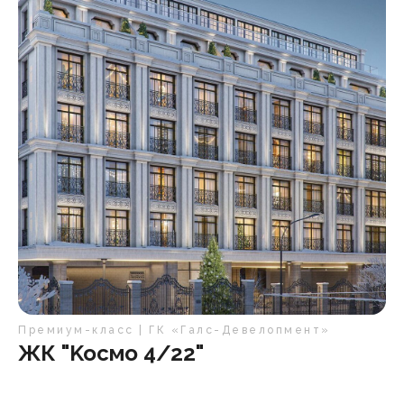
Премиум-класс | ГК «Галс-Девелопмент»
ЖК "Koсмо 4/22"