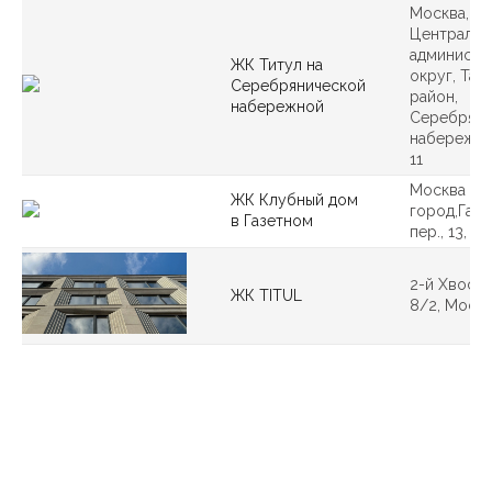
Москва,
Центральн
администр
ЖК Титул на
округ, Таг
Серебрянической
район,
набережной
Серебряни
набережная
11
Москва
ЖК Клубный дом
город,Газе
в Газетном
пер., 13, М
2-й Хвосто
ЖК TITUL
8/2, Моск