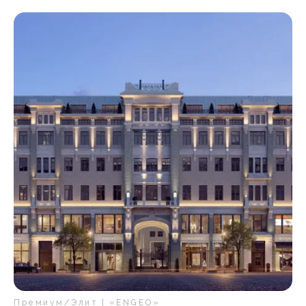
Премиум/Элит | «ENGEO»