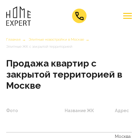
Главная
→
Элитные новостройки в Москве
→
Элитные ЖК с закрытой территорией
Продажа квартир с
закрытой территорией в
Москве
Фото
Название ЖК
Адрес
Москва гор