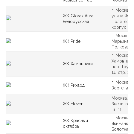
г. Москва, 
ЖК Glorax Aura
улица Ямс
Белорусская
Поля, дом 
корпус 1
г. Москва, 
ЖК Pride
Марьина Ро
Полковая, в
г. Москва, 
Хамовники,
ЖК Хамовники
пер. Труж
14, стр. 1
г. Москва, 
ЖК Рихард
Зорге, вл. 
Москва,
ЖК Eleven
Звенигоро
ш., 11
г. Москва, 
ЖК Красный
Якиманка,
октябрь
Болотная н