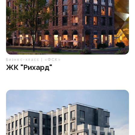
Бизнес-класс | «ФСК»
ЖК "Рихард"