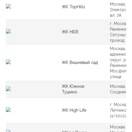
Москва, п
ЖК TopHills
Электроли
вл. 7А
г. Москва, 
Раменки, 1
ЖК HIDE
Сетуньски
проезд, вл
Москва, З
администр
округ, рай
ЖК Вишневый сад
Раменки,
Мосфильм
улица
ЖК Южное
Москва, ул
Тушино
Сходненска
г. Москва,
ЖК High Life
Летниковск
11/10с22
Москва гор