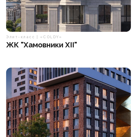
Элит-класс | «COLDY»
ЖК "Хамовники XII"