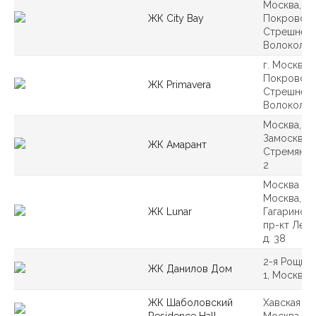
Москва, ра
ЖК City Bay
Покровско
Стрешнево
Волоколам
г. Москва, 
Покровско
ЖК Primavera
Стрешнево
Волоколам
Москва,
Замосквор
ЖК Амарант
Стремянный
2
Москва гор
Москва, р
ЖК Lunar
Гагарински
пр-кт Лени
д. 38
2-я Рощинс
ЖК Данилов Дом
1, Москва
ЖК Шаболовский
Хавская ул.
Residence Hall
Москва