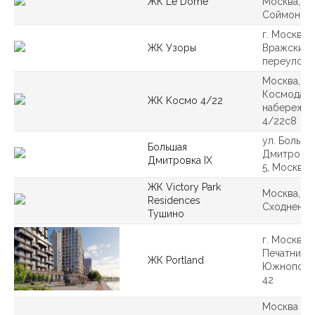
ЖК Le Dome
Москва, п
Соймонов
г. Москва, 
ЖК Узоры
Вражский
переулок, 
Москва,
Космодами
ЖК Koсмо 4/22
набережна
4/22с8
ул. Больша
Большая
Дмитровка,
Дмитровка IX
5, Москва
ЖК Victory Park
Москва, ул
Residences
Сходненска
Тушино
г. Москва, 
Печатники,
ЖК Portland
Южнопорт
42
Москва гор